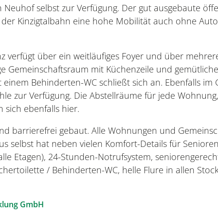
in Neuhof selbst zur Verfügung. Der gut ausgebaute öff
r Kinzigtalbahn eine hohe Mobilität auch ohne Auto
nz verfügt über ein weitläufiges Foyer und über mehre
ge Gemeinschaftsraum mit Küchenzeile und gemütliche
it einem Behinderten-WC schließt sich an. Ebenfalls i
ühle zur Verfügung. Die Abstellräume für jede Wohnung
sich ebenfalls hier.
und barrierefrei gebaut. Alle Wohnungen und Gemein
s selbst hat neben vielen Komfort-Details für Senioren 
 alle Etagen), 24-Stunden-Notrufsystem, seniorengerechte
uchertoilette / Behinderten-WC, helle Flure in allen S
icklung GmbH