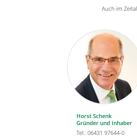
Auch im Zeita
oldfisch
ng
31 97644-273
hreiben
Horst Schenk
Gründer und Inhaber
Tel.: 06431 97644-0