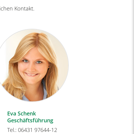
ichen Kontakt.
Eva Schenk
Robin Himm
Geschäftsführung
Immobilienv
Tel.: 06431 97644-12
Tel.: 06431 